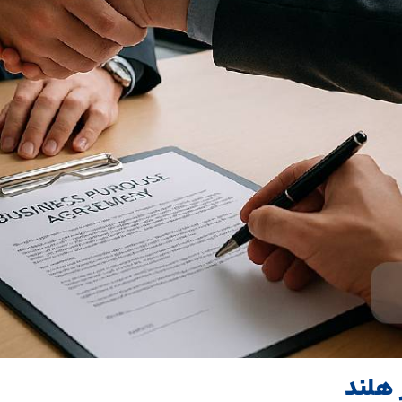
 هلند