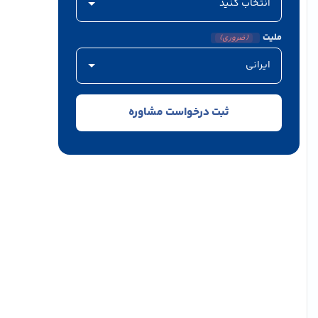
ملیت
(ضروری)