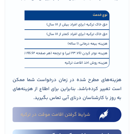
نوع خدمت
هزین
حق خاک ترکیه (برای افراد بیش از 18 سال)
حدود 80 
حق خاک ترکیه (برای افراد کمتر از 18 سال)
حدود 70 
هزینه بیمه درمانی (1 ساله)
از 30 دلار (400 الی 3000 لیر ترکیه بسته به سن متقاضی)
هزینه نوتر کردن (23.76 لیر) و ترجمه (هر صفحه 196.62 لیر) مدارک
220.38 ل
هزینه روش اخذ اقامت ترکیه
از 5000 لیر ترکیه
هزینه‌های مطرح شده در زمان درخواست شما ممکن
است تغییر کرده‌باشد. بنابراین برای اطلاع از هزینه‌های
به روز با کارشناسان درنای آبی تماس بگیرید.
شرایط گرفتن اقامت موقت در ترکیه