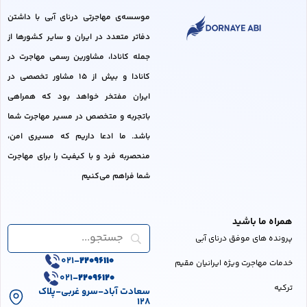
موسسه‌ی مهاجرتی درنای آبی با داشتن
دفاتر متعدد در ایران و سایر کشور‌ها از
جمله کانادا، مشاورین رسمی مهاجرت در
کانادا و بیش از 15 مشاور تخصصی در
ایران مفتخر خواهد بود که همراهی
باتجربه و متخصص در مسیر مهاجرت شما
باشد. ما ادعا داریم که مسیری امن،
منحصربه فرد و با کیفیت را برای مهاجرت
شما فراهم می‌کنیم
همراه ما باشید
پرونده های موفق درنای آبی
021-
22096110
خدمات مهاجرت ویژه ایرانیان مقیم
021-
22096120
ترکیه
سعادت آباد-سرو غربی-پلاک
128