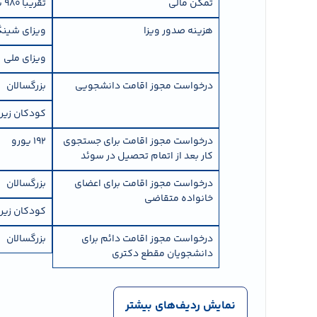
تمکن مالی
تقریبا 980 یورو (10584 کرون سوئد) در ماه
هزینه صدور ویزا
ویزای شین
ویزای ملی
درخواست مجوز اقامت دانشجویی
بزرگسالان
کودکان زیر 18 سال
درخواست مجوز اقامت برای جستجوی
192 یورو
کار بعد از اتمام تحصیل در سوئد
درخواست مجوز اقامت برای اعضای
بزرگسالان
خانواده متقاضی
کودکان زیر 18 سال
درخواست مجوز اقامت دائم برای
بزرگسالان
دانشجویان مقطع دکتری
نمایش ردیف‌های بیشتر