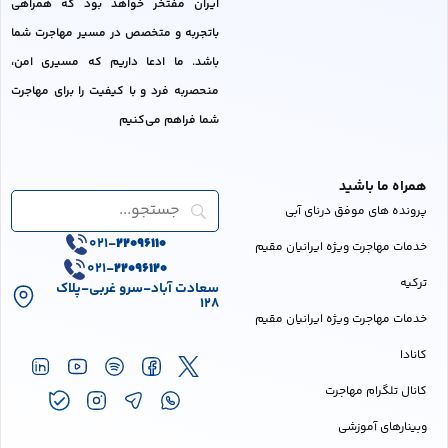
ایران مفتخر خواهد بود که همراهی
باتجربه و متخصص در مسیر مهاجرت شما
باشد. ما ادعا داریم که مسیری امن،
منحصربه فرد و با کیفیت را برای مهاجرت
شما فراهم می‌کنیم
همراه ما باشید
پرونده های موفق درنای آبی
021-
22096110
خدمات مهاجرت ویژه ایرانیان مقیم
021-
22096120
ترکیه
سعادت آباد-سرو غربی-پلاک
128
خدمات مهاجرت ویژه ایرانیان مقیم
کانادا
کانال تلگرام مهاجرت
وبینارهای آموزشی