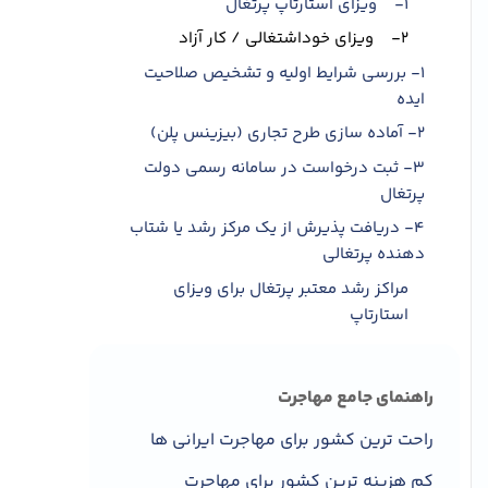
1- ویزای استارتاپ پرتغال
2- ویزای خوداشتغالی / کار آزاد
۱- بررسی شرایط اولیه و تشخیص صلاحیت
ایده
۲- آماده سازی طرح تجاری (بیزینس پلن)
۳- ثبت درخواست در سامانه رسمی دولت
پرتغال
۴- دریافت پذیرش از یک مرکز رشد یا شتاب
دهنده پرتغالی
مراکز رشد معتبر پرتغال برای ویزای
استارتاپ
چطور با مراکز رشد پرتغال ارتباط برقرار
کنیم؟
راهنمای جامع مهاجرت
۵- دریافت تأییدیه اولیه از دولت پرتغال
راحت ترین کشور برای مهاجرت ایرانی ها
۶- ارسال درخواست ویزا به سفارت پرتغال
در ایران
کم هزینه ترین کشور برای مهاجرت