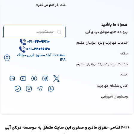
شما فراهم می‌کنیم
همراه ما باشید
پرونده های موفق درنای آبی
021-
22096110
خدمات مهاجرت ویژه ایرانیان مقیم
021-
22096120
ترکیه
سعادت آباد-سرو غربی-پلاک
128
خدمات مهاجرت ویژه ایرانیان مقیم
کانادا
کانال تلگرام مهاجرت
وبینارهای آموزشی
2026 تمامی حقوق مادی و معنوی این سایت متعلق به موسسه درنای آبی