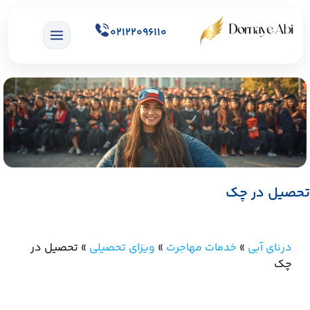
02122096110
تحصیل در چک
درنای آبی
»
خدمات مهاجرت
»
ویزای تحصیلی
»
تحصیل در
چک