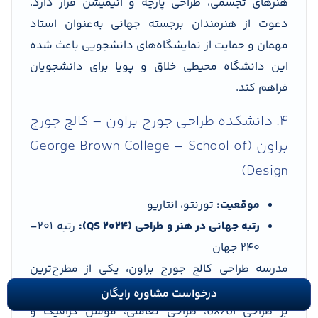
هنرهای تجسمی، طراحی پارچه و انیمیشن قرار دارد.
دعوت از هنرمندان برجسته جهانی به‌عنوان استاد
مهمان و حمایت از نمایشگاه‌های دانشجویی باعث شده
این دانشگاه محیطی خلاق و پویا برای دانشجویان
فراهم کند.
4. دانشکده طراحی جورج براون – کالج جورج
براون (George Brown College – School of
Design)
موقعیت:
تورنتو، انتاریو
رتبه جهانی در هنر و طراحی (QS 2024):
رتبه 201–
240 جهان
مدرسه طراحی کالج جورج براون، یکی از مطرح‌ترین
مؤسسات آموزش عملی طراحی در کانادا است. تمرکز آن
درخواست مشاوره رایگان
بر طراحی UX/UI، طراحی تعاملی، موشن گرافیک و