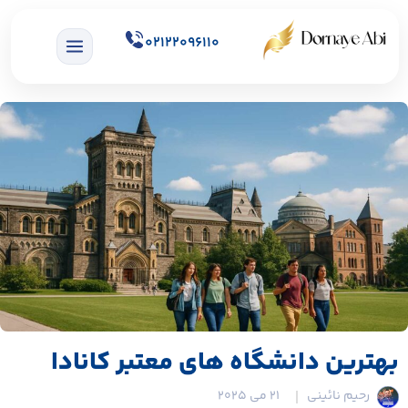
02122096110
بهترین دانشگاه های معتبر کانادا
رحیم نائینی
21 می 2025