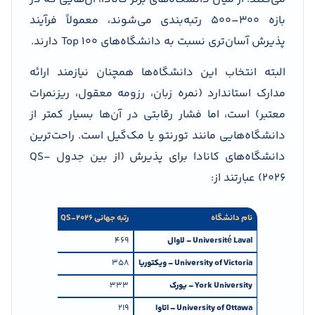
بازه ۳۰۰–۵۰۰ رتبه‌بندی می‌شوند، معمولاً فرآیند
پذیرش آسان‌تری نسبت به دانشگاه‌های Top 100 دارند.
البته انتخاب این دانشگاه‌ها همچنان نیازمند ارائه
مدارک استاندارد (نمره زبان، رزومه معقول، ریزنمرات
معتبر) است، اما فشار رقابتی در آن‌ها بسیار کمتر از
دانشگاه‌هایی مانند تورنتو یا مک‌گیل است. راحت‌ترین
دانشگاه‌های کانادا برای پذیرش (از بین جدول QS-
2026) عبارتند از:
نام دانشگاه
رتبه جهانی
QS-2026
تحلیل پذیرش
Université Laval –
لاوال
۴۶۹
راحت‌ترین گزین
University of Victoria –
ویکتوریا
۳۵۸
نسبتاً رقابت ک
York University –
یورک
۳۳۳
پذیرش ساده‌تر 
University of Ottawa –
اتاوا
۲۱۹
کمی رقابتی‌تر، اما