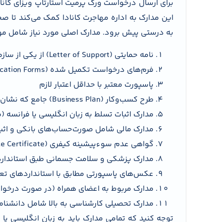
برای ارسال درخواست ورک پرمیت استارتاپ ویزای کاناد
این مدارک به اداره مهاجرت کانادا کمک می‌کند تا ص
به درستی پیش برود. مدارک اصلی مورد نیاز شامل موا
نامه حمایتی (Letter of Support) از یکی از سازمان‌های تعیین‌شده توسط دولت کانادا
فرم‌های درخواست تکمیل شده (Application Forms) مخصوص ورک پرمیت استارتاپ
پاسپورت معتبر با حداقل اعتبار لازم
طرح کسب‌وکار (Business Plan) جامع که نشان‌دهنده نوآوری، بازار هدف و برنامه مالی است
مدارک اثبات تسلط به زبان انگلیسی یا فرانسه (مثل نتایج 
مدارک مالی شامل صورت‌حساب‌های بانکی و اثب
گواهی عدم سوءپیشینه کیفری (Police Clearance Certificate)
مدارک پزشکی و سلامت جسمانی طبق استاندارد
عکس‌های پاسپورتی مطابق با استانداردهای ت
مدارک مربوط به اعضای همراه (در صورت درخوا
مدارک تحصیلی کارشناسی به بالا شامل دانشنامه 
توجه کنید که تمامی مدارک باید به زبان انگلیسی یا