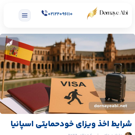
02122096110
شرایط اخذ ویزای خودحمایتی اسپانیا