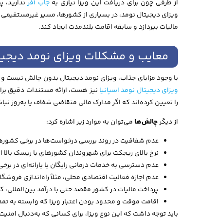
از طرفی چون برای دریافت این ویزا نیازی به
جاب آفر
ندارید، پ
ویزای دیجیتال نومد، در بسیاری از کشورها، مسیر غیرمستقیمی ب
مالیات بپردازد و سابقه اقامت بلندمدت ایجاد کند.
معایب و مشکلات ویزای نومد دیجیت
با وجود مزایای جذاب، ویزای نومد دیجیتال بدون چالش نیست و ب
ویزای دیجیتال نومد اسپانیا
نیز هست، ارائه مستندات دقیق برای
را تعیین کرده‌اند که اگر مدارک مالی متقاضی شفاف یا به‌روز ن
از دیگر
چالش‌ها
می‌توان به موارد زیر اشاره کرد:
عدم شفافیت در روند بررسی درخواست‌ها در برخی کشوره
نرخ بالای ریجکت برای شهروندان کشورهای با ریسک بالا از
عدم دسترسی به خدمات درمانی رایگان یا یارانه‌ای در بر
عدم اجازه فعالیت اقتصادی محلی، مثلاً راه‌اندازی فروشگا
پرداخت مالیات در کشور مقصد حتی با درآمد بین‌المللی، که
اقامت موقت و محدود بودن اعتبار ویزا که وابسته به تم
باید توجه داشت که این نوع ویزا، برای کسانی که به‌دنبال امن