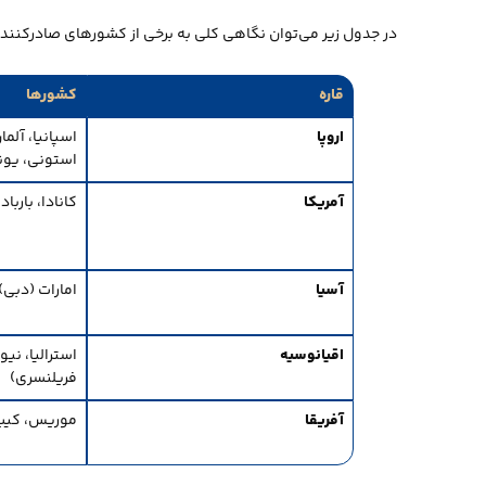
در جدول زیر می‌توان نگاهی کلی به برخی از کشورهای صادرکنند
قاره
کشورها
اروپا
اسپانیا، آلما
استونی، یون
آمریکا
کانادا، باربا
آسیا
امارات (دبی)،
اقیانوسیه
استرالیا، نیو
فریلنسری)
آفریقا
موریس، کیپ و