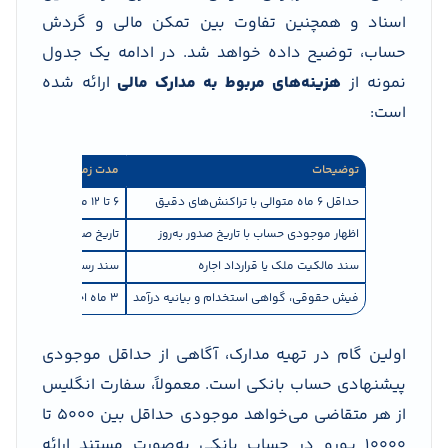
اسناد و همچنین تفاوت بین تمکن مالی و گردش
حساب، توضیح داده خواهد شد. در ادامه یک جدول
نمونه از
هزینه‌های مربوط به مدارک مالی
ارائه شده
است:
توضیحات
مدت زمان مورد نیاز
ن
حداقل ۶ ماه متوالی با تراکنش‌های دقیق
۶ تا ۱۲ ماه
گ
اظهار موجودی حساب با تاریخ صدور به‌روز
تاریخ صدور ≤ ۳۰ روز
گ
سند مالکیت ملک یا قرارداد اجاره
سند رسمی معتبر
م
فیش حقوقی، گواهی استخدام و بیانیه درآمد
۳ ماه اخیر
م
اولین گام در تهیه مدارک، آگاهی از حداقل موجودی
پیشنهادی حساب بانکی است. معمولاً، سفارت انگلیس
از هر متقاضی می‌خواهد موجودی حداقل بین ۵۰۰۰ تا
۱۰۰۰۰ یورو در حساب بانکی به‌صورت مستند ارائه