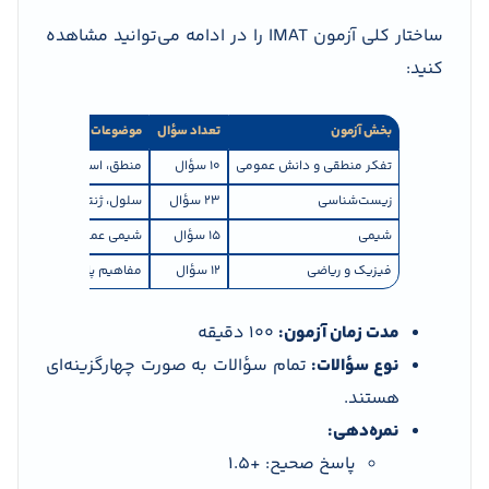
ساختار کلی آزمون IMAT را در ادامه می‌توانید مشاهده
کنید:
بخش آزمون
تعداد سؤال
موضوعات
تفکر منطقی و دانش عمومی
10 سؤال
منطق، استدلال، تحلیل متن
زیست‌شناسی
23 سؤال
سلول، ژنتیک، فیزیولوژی، 
شیمی
15 سؤال
شیمی عمومی و آلی، واکنش‌
فیزیک و ریاضی
12 سؤال
مفاهیم پایه ریاضی، مکانی
مدت زمان آزمون:
100 دقیقه
نوع سؤالات:
تمام سؤالات به صورت چهارگزینه‌ای
هستند.
نمره‌دهی:
پاسخ صحیح: +1.5