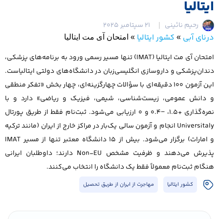
ایتالیا
رحیم نائینی
21 سپتامبر 2025
درنای آبی
کشور ایتالیا
»
»
امتحان آی مت ایتالیا
امتحان آی مت ایتالیا (IMAT) تنها مسیر رسمی ورود به برنامه‌های پزشکی،
دندان‌پزشکی و داروسازی انگلیسی‌زبان در دانشگاه‌های دولتی ایتالیاست.
این آزمون ۱۰۰ دقیقه‌ای با سؤالات چهارگزینه‌ای، چهار بخش «تفکر منطقی
و دانش عمومی، زیست‌شناسی، شیمی، فیزیک و ریاضی» دارد و با
نمره‌گذاری +۱.۵، −۰.۴ و ۰ ارزیابی می‌شود. ثبت‌نام فقط از طریق پورتال
Universitaly انجام و آزمون سالی یک‌بار در مراکز خارج از ایران (مانند ترکیه
و امارات) برگزار می‌شود. بیش از ۱۵ دانشگاه معتبر تنها از مسیر IMAT
پذیرش می‌دهند و ظرفیت مشخص Non-EU دارند؛ داوطلبان ایرانی
هنگام ثبت‌نام معمولاً فقط یک دانشگاه را انتخاب می‌کنند.
کشور ایتالیا
مهاجرت از ایران از طریق تحصیل