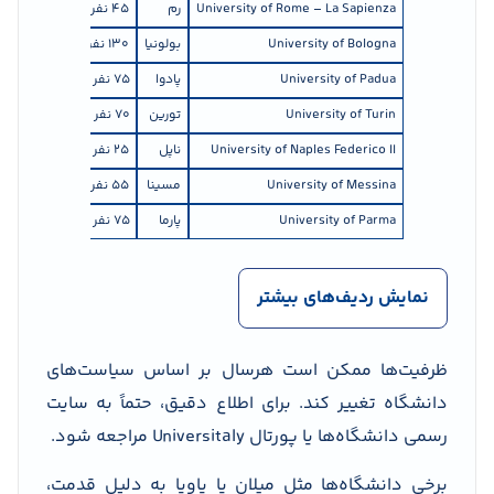
University of Rome – La Sapienza
رم
45 نفر
پ
University of Bologna
بولونیا
130 نفر
پ
University of Padua
پادوا
75 نفر
پ
University of Turin
تورین
70 نفر
پ
University of Naples Federico II
ناپل
25 نفر
پ
University of Messina
مسینا
55 نفر
پ
University of Parma
پارما
75 نفر
پ
نمایش ردیف‌های بیشتر
ظرفیت‌ها ممکن است هرسال بر اساس سیاست‌های
دانشگاه تغییر کند. برای اطلاع دقیق، حتماً به سایت
رسمی دانشگاه‌ها یا پورتال Universitaly مراجعه شود.
برخی دانشگاه‌ها مثل میلان یا پاویا به دلیل قدمت،