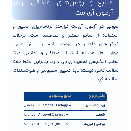
منابع و روش‌های آمادگی برای
آزمون آی مت
قبولی در آزمون آی‌مت نیازمند برنامه‌ریزی دقیق و
استفاده از منابع معتبر و هدفمند است. برخلاف
کنکورهای داخلی، در آی‌مت علاوه بر دانش علمی،
مهارت حل مسئله، استدلال منطقی و توانایی درک
مطلب انگلیسی اهمیت زیادی دارد. بنابراین فقط حفظ
مطالب کافی نیست؛ باید دقیق، مفهومی و هوشمندانه
مطالعه کرد.
بخش آزمون
منابع پیشنهادی
زیست‌شناسی
– Campbell Biology (نسخه‌های خلاصه)- کتاب‌های A-Level زیست‌شناسی- Khan Academy (فصل‌های ژنتیک، فیزیولوژی، سلولی)
شیمی
– Chemistry: The Central Science- A-Level Chemistry- منابع آموزش شیمی Khan Academy
ریاضی و فیزیک
– کتاب‌های فیزیک پایه A-Level- مجموعه تمرین‌های فیزیک و ریاضی MAT یا SAT- Crash Course Physics (YouTube)