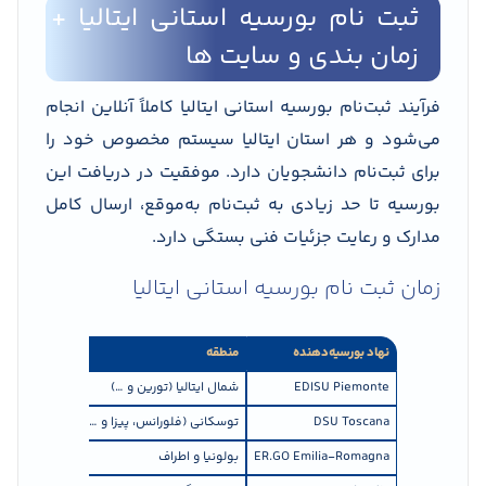
ثبت نام بورسیه استانی ایتالیا +
زمان بندی و سایت ها
فرآیند ثبت‌نام بورسیه استانی ایتالیا کاملاً آنلاین انجام
می‌شود و هر استان ایتالیا سیستم مخصوص خود را
برای ثبت‌نام دانشجویان دارد. موفقیت در دریافت این
بورسیه تا حد زیادی به ثبت‌نام به‌موقع، ارسال کامل
مدارک و رعایت جزئیات فنی بستگی دارد.
زمان ثبت نام بورسیه استانی ایتالیا
نهاد بورسیه‌دهنده
منطقه
زمان معمول ثب
EDISU Piemonte
شمال ایتالیا (تورین و …)
جولای تا آگ
DSU Toscana
توسکانی (فلورانس، پیزا و …)
ژوئن تا جولای
ER.GO Emilia-Romagna
بولونیا و اطراف
جولای تا سپتا