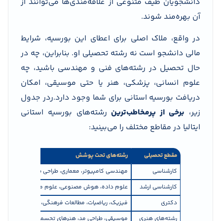
دانشجویان طیف متنوعی از علاقه‌مندی‌ها می‌توانند از
آن بهره‌مند شوند.
در واقع، ملاک اصلی برای اعطای این بورسیه، شرایط
مالی دانشجو است نه رشته تحصیلی او. بنابراین، چه در
حال تحصیل در رشته‌های فنی و مهندسی باشید، چه
علوم انسانی، پزشکی، هنر یا حتی موسیقی، امکان
دریافت بورسیه استانی برای شما وجود دارد.ردر جدول
زیر،
برخی از پرمخاطب‌ترین
رشته‌های بورسیه استانی
ایتالیا در مقاطع مختلف را می‌بینید:
مقطع تحصیلی
رشته‌های تحت پوشش
کارشناسی
مهندسی کامپیوتر، معماری، طراحی صنعتی، حقوق، م
کارشناسی ارشد
علوم داده، هوش مصنوعی، علوم محیط‌زیست، علوم اعصاب، MBA، مهندسی عمران، زی
دکتری
فیزیک، ریاضیات، مطالعات فرهنگی، بیوتکنولوژی، ف
رشته‌های هنری
موسیقی، طراحی مد، هنرهای تجسمی، فیلم‌سازی، عک