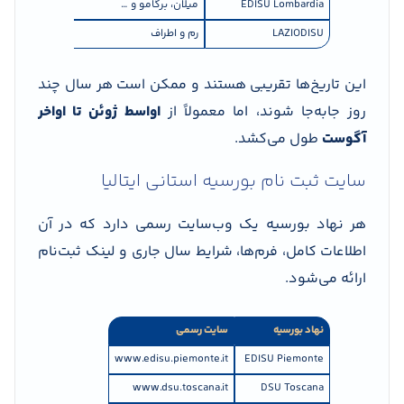
EDISU Lombardia
میلان، برگامو و …
جولای تا اوا
LAZIODISU
رم و اطراف
جولای تا سپتا
این تاریخ‌ها تقریبی هستند و ممکن است هر سال چند
روز جابه‌جا شوند، اما معمولاً از
اواسط ژوئن تا اواخر
آگوست
طول می‌کشد.
سایت ثبت نام بورسیه استانی ایتالیا
هر نهاد بورسیه یک وب‌سایت رسمی دارد که در آن
اطلاعات کامل، فرم‌ها، شرایط سال جاری و لینک ثبت‌نام
ارائه می‌شود.
نهاد بورسیه
سایت رسمی
www.edisu.piemonte.it
EDISU Piemonte
www.dsu.toscana.it
DSU Toscana