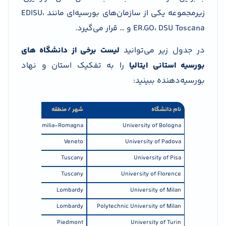
زیرمجموعه یکی از سازمان‌های بورسیه‌ای مانند EDISU،
ER.GO، DSU Toscana و … قرار می‌گیرد.
در جدول زیر می‌توانید
لیست برخی از دانشگاه های
بورسیه استانی ایتالیا
را به تفکیک استان و نهاد
بورسیه‌دهنده ببینید:
نام دانشگاه
شهر / منطقه
نهاد بورسیه‌
ER.GO
Emilia-Romagna
University of Bologna
ESU
Veneto
University of Padova
SU Toscana
Tuscany
University of Pisa
SU Toscana
Tuscany
University of Florence
U Lombardia
Lombardy
University of Milan
U Lombardia
Lombardy
Polytechnic University of Milan
U Piemonte
Piedmont
University of Turin