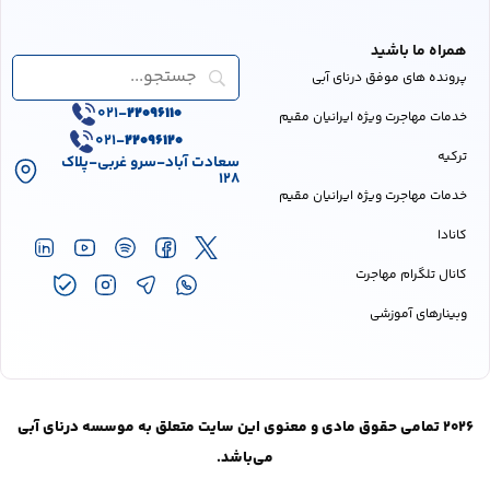
همراه ما باشید
پرونده های موفق درنای آبی
021-
22096110
خدمات مهاجرت ویژه ایرانیان مقیم
021-
22096120
ترکیه
سعادت آباد-سرو غربی-پلاک
128
خدمات مهاجرت ویژه ایرانیان مقیم
کانادا
کانال تلگرام مهاجرت
وبینارهای آموزشی
2026 تمامی حقوق مادی و معنوی این سایت متعلق به موسسه درنای آبی
می‌باشد.