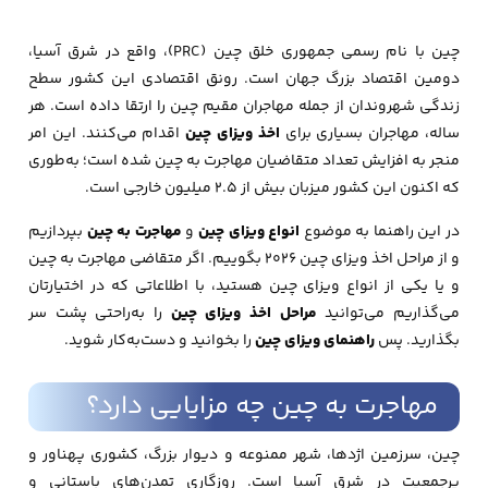
چین با نام رسمی جمهوری خلق چین (PRC)، واقع در شرق آسیا،
دومین اقتصاد بزرگ جهان است. رونق اقتصادی این کشور سطح
زندگی شهروندان از جمله مهاجران مقیم چین را ارتقا داده است. هر
ساله، مهاجران بسیاری برای
اخذ ویزای چین
اقدام می‌کنند. این امر
منجر به افزایش تعداد متقاضیان مهاجرت به چین شده است؛ به‌طوری
که اکنون این کشور میزبان بیش از ۲.۵ میلیون خارجی است.
در این راهنما به موضوع
انواع ویزای چین
و
مهاجرت به چین
بپردازیم
و از مراحل اخذ ویزای چین 2026 بگوییم. اگر متقاضی مهاجرت به چین
و یا یکی از انواع ویزای چین هستید، با اطلاعاتی که در اختیارتان
می‌گذاریم می‌توانید
مراحل اخذ ویزای چین
را به‌راحتی پشت ‎سر
بگذارید. پس
راهنمای ویزای چین
را بخوانید و دست‌به‌کار شوید.
مهاجرت به چین چه مزایایی دارد؟
چین، سرزمین اژدها، شهر ممنوعه و دیوار بزرگ، کشوری پهناور و
پرجمعیت در شرق آسیا است. روزگاری تمدن‌های باستانی و