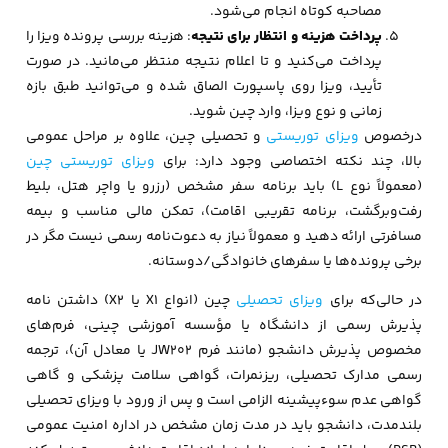
مصاحبه کوتاه انجام می‌شود.
پرداخت هزینه و انتظار برای نتیجه
: هزینه بررسی پرونده ویزا را
پرداخت می‌کنید و تا اعلام نتیجه منتظر می‌مانید. در صورت
تأیید، ویزا روی پاسپورت الصاق شده و می‌توانید طبق بازه
زمانی و نوع ویزا، وارد چین شوید.
درخصوص
ویزای توریستی
و تحصیلی چین، علاوه بر مراحل عمومی
بالا، چند نکته اختصاصی وجود دارد: برای
ویزای توریستی چین
(معمولاً نوع L) باید برنامه سفر مشخص (رزرو یا واچر هتل، بلیط
رفت‌وبرگشت، برنامه تقریبی اقامت)، تمکن مالی مناسب و بیمه
مسافرتی ارائه دهید و معمولاً نیاز به دعوت‌نامه رسمی نیست مگر در
برخی پرونده‌ها یا سفرهای خانوادگی/دوستانه.
در حالی‌که برای
ویزای تحصیلی
چین (انواع X1 یا X2) داشتن نامه
پذیرش رسمی از دانشگاه یا مؤسسه آموزشی چینی، فرم‌های
مخصوص پذیرش دانشجو (مانند فرم JW202 یا معادل آن)، ترجمه
رسمی مدارک تحصیلی، ریزنمرات، گواهی سلامت پزشکی و گاهی
گواهی عدم سوءپیشینه الزامی است و پس از ورود با ویزای تحصیلی
بلندمدت، دانشجو باید در مدت زمان مشخص در اداره امنیت عمومی