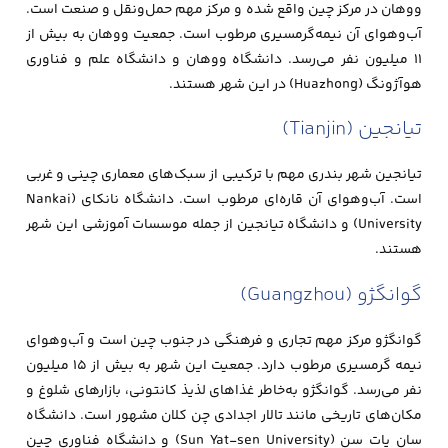
ووهان در مرکز چین واقع شده و مرکز مهم حمل‌ونقل و صنعت است.
آب‌وهوای آن نیمه‌گرمسیری مرطوب است. جمعیت ووهان به بیش از
۱۱ میلیون نفر می‌رسد. دانشگاه ووهان و دانشگاه علم و فناوری
هوآژونگ (Huazhong) در این شهر هستند.
تیانجین (Tianjin)
تیانجین شهر بندری مهم با ترکیبی از سبک‌های معماری چینی و غربی
است. آب‌وهوای آن قاره‌ای مرطوب است. دانشگاه نانکای (Nankai
University) و دانشگاه تیانجین از جمله موسسات آموزشی این شهر
هستند.
گوانگژو (Guangzhou)
گوانگژو مرکز مهم تجاری و فرهنگی در جنوب چین است و آب‌وهوای
نیمه گرمسیری مرطوب دارد. جمعیت این شهر به بیش از ۱۵ میلیون
نفر می‌رسد. گوانگژو به‌خاطر غذاهای لذیذ کانتونی، بازارهای شلوغ و
مکان‌های تاریخی مانند تالار اجدادی چن کلان مشهور است. دانشگاه
سان یات سن (Sun Yat-sen University) و دانشگاه فناوری چین