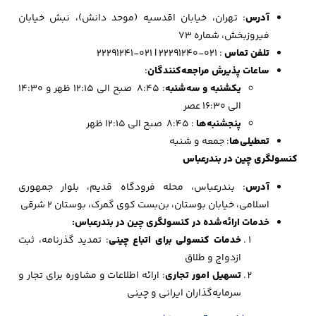
آدرس
: تهران، خیابان اقدسیه (موحد دانش)، نبش خیابان
فیروزبخش، شماره 73
تلفن تماس
: 021-22291240 | 021-22291241
ساعات پذیرش مراجعه‌کنندگان
:
یکشنبه و سه‌شنبه
: 8:45 صبح الی 12:15 ظهر و 14:30
الی 16:30 عصر
پنجشنبه‌ها
: 8:45 صبح الی 12:15 ظهر
تعطیلی‌ها
: جمعه و شنبه
کنسولگری چین در بندرعباس
آدرس
: بندرعباس، محله فرودگاه قدیم، بلوار جمهوری
اسلامی، خیابان بوستان، بن‌بست کوی گمرک، بوستان 2 شرقی
خدمات ارائه‌شده در کنسولگری
چین در بندرعباس:
خدمات کنسولی برای اتباع چینی
: تمدید گذرنامه، ثبت
ازدواج و طلاق
تسهیل امور تجاری
: ارائه اطلاعات و مشاوره برای تجار و
سرمایه‌گذاران ایرانی و چینی