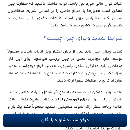
اثبات توان مالی مورد نیاز باشد. توجه داشته باشید که سفارت چین
ممکن است معیارها یا مبالغ خاصی را بر اساس شرایط متقاضیان
تعیین کند، بنابراین بهتر است اطلاعات دقیق را از سفارت یا
کنسولگری چین در کشور خود دریافت کنید.
شرایط تمدید ویزای چین چیست؟
تمدید ویزای چین باید قبل از پایان اعتبار ویزا انجام شود و معمولاً
توسط اداره مهاجرت محلی در چین بررسی می‌شود. برای این کار،
متقاضی باید مدارکی شامل پاسپورت معتبر، فرم درخواست تمدید
ویزا، عکس پاسپورتی، و مدارک مرتبط با نوع ویزا (مانند دعوت‌نامه،
قرارداد کاری یا اطلاعات سفر) ارائه دهد.
تمدید ویزا ممکن است بسته به نوع آن شامل شرایط خاصی باشد.
به‌عنوان مثال، برای
ویزای توریستی (L)
باید دلایل قانع‌کننده‌ای مانند
ادامه برنامه سفر ارائه شود. همچنین، تمدید معمولاً فقط یک بار و
برای مدت محدود امکان‌پذیر است. توصیه می‌شود متقاضیان با
درخواست مشاوره رایگان
مراجعه به ادارات مهاجرت محلی یا مشورت با کارشناسان حقوقی از
جزئیات فرآیند اطمینان حاصل کنند.