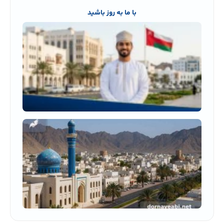
با ما به روز باشید
حقیق
جالب د
عمان 
نمی‌د
کشور
عمان
برای
زندگی
ایرانی