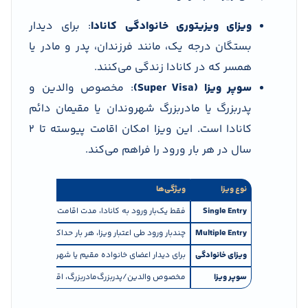
ویزای ویزیتوری خانوادگی کانادا
: برای دیدار
بستگان درجه یک، مانند فرزندان، پدر و مادر یا
همسر که در کانادا زندگی می‌کنند.
سوپر ویزا (Super Visa)
: مخصوص والدین و
پدربزرگ یا مادربزرگ شهروندان یا مقیمان دائم
کانادا است. این ویزا امکان اقامت پیوسته تا ۲
سال در هر بار ورود را فراهم می‌کند.
نوع ویزا
ویژگی‌ها
Single Entry
فقط یک‌بار ورود به کانادا، مدت اقامت حداکثر ۶ ماه
Multiple Entry
چندبار ورود طی اعتبار ویزا، هر بار حداکثر ۶ ماه
ویزای خانوادگی
برای دیدار اعضای خانواده مقیم یا شهروند کانادا
سوپر ویزا
مخصوص والدین/پدربزرگ‌مادربزرگ، اقامت تا ۲ سال، نیاز به بیمه پزشکی