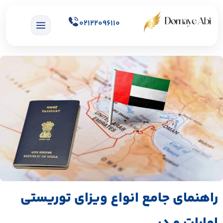
02122096110
راهنمای جامع انواع ویزای توریستی