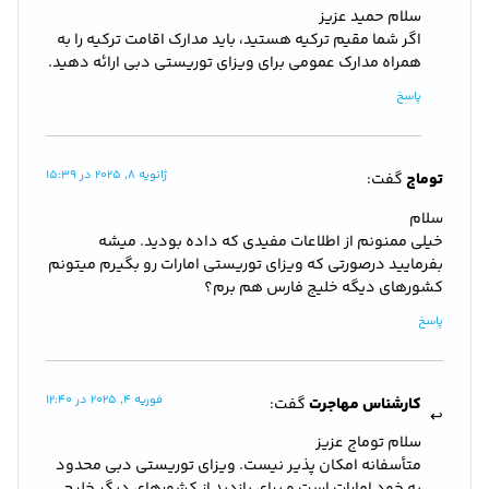
سلام حمید عزیز
اگر شما مقیم ترکیه هستید، باید مدارک اقامت ترکیه را به
همراه مدارک عمومی برای ویزای توریستی دبی ارائه دهید.
پاسخ
ژانویه 8, 2025 در 15:39
توماج
گفت:
سلام
خیلی ممنونم از اطلاعات مفیدی که داده بودید. میشه
بفرمایید درصورتی که ویزای توریستی امارات رو بگیرم میتونم
کشورهای دیگه خلیج فارس هم برم؟
پاسخ
فوریه 4, 2025 در 12:40
کارشناس مهاجرت
گفت:
سلام توماج عزیز
متأسفانه امکان پذیر نیست. ویزای توریستی دبی محدود